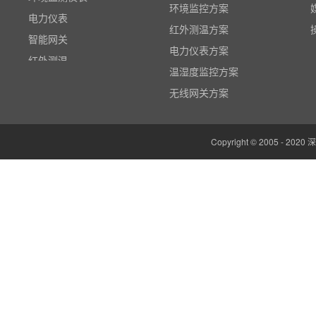
电力仪表
环境监控方案
智能网关
红外测温方案
红外测温
电力仪表方案
多路温度记录仪
温湿度监控方案
数据输入输出模块
无线网关方案
电参数功率分析仪
温湿度监控系统
Copyright © 2005 -
边缘计算网关
云平台（免费）
组态软件（免费）
气象站
人机界面/物联网屏(新)
定制云平台
粒子计数器
高速采集模块(DAQ)