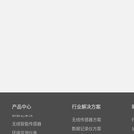
粒子计数器
高速采集模块(DAQ)
风速传感器
产品中心
行业解决方案
数据记录仪
无线智能传感器
无线传感器方案
环境监测仪表
数据记录仪方案