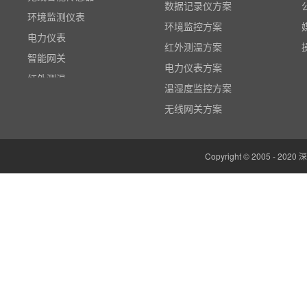
数据记录仪方案
电力仪表
环境监控方案
智能网关
红外测温方案
红外测温
电力仪表方案
多路温度记录仪
温湿度监控方案
数据输入输出模块
无线网关方案
电参数功率分析仪
温湿度监控系统
Copyright © 2005 -
边缘计算网关
云平台（免费）
组态软件（免费）
气象站
人机界面/物联网屏(新)
定制云平台
粒子计数器