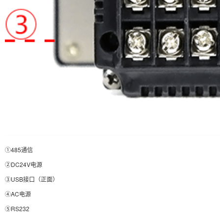
①485通信
②DC24V电源
③USB接口（正面）
④AC电源
⑤RS232