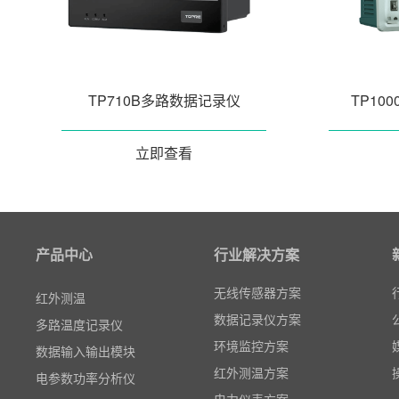
粒子计数器
高速采集模块(DAQ)
TP710B多路数据记录仪
TP10
风速传感器
数据记录仪
立即查看
无线智能传感器
环境监测仪表
电力仪表
智能网关
产品中心
行业解决方案
红外测温
无线传感器方案
多路温度记录仪
数据记录仪方案
数据输入输出模块
环境监控方案
电参数功率分析仪
红外测温方案
温湿度监控系统