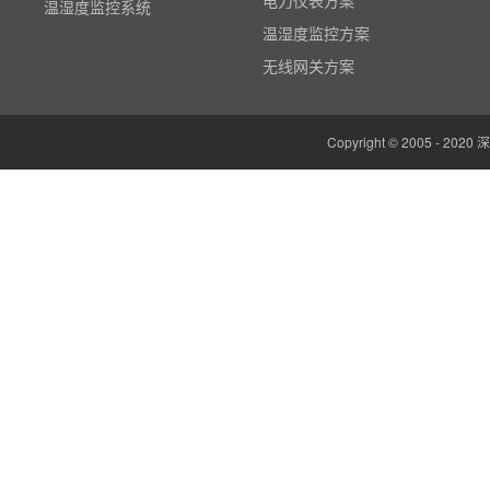
电力仪表方案
边缘计算网关
温湿度监控方案
云平台（免费）
无线网关方案
组态软件（免费）
气象站
人机界面/物联网屏(新)
Copyright © 2005 -
定制云平台
粒子计数器
高速采集模块(DAQ)
风速传感器
数据记录仪
无线智能传感器
环境监测仪表
电力仪表
智能网关
红外测温