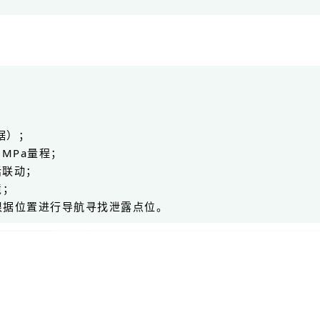
x）
数据）；
100MPa量程；
话联动；
境；
根据位置进行导航寻找泄露点位。