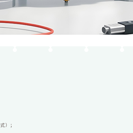
；
格式）；
。